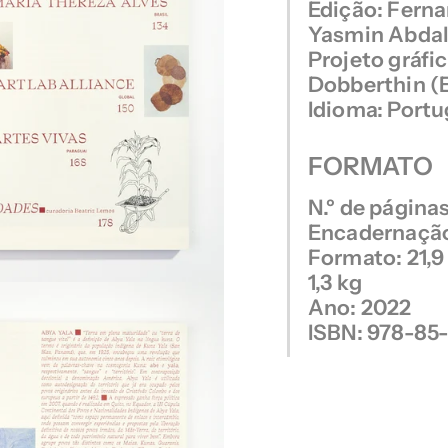
Edição: Ferna
Yasmin Abdal
Projeto gráfi
Dobberthin (
Idioma: Portu
FORMATO
N.º de páginas
Encadernação
Formato: 21,9 
1,3 kg
Ano: 2022
ISBN: 978-85