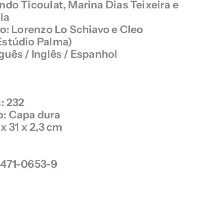
ndo Ticoulat, Marina Dias Teixeira e
la
co: Lorenzo Lo Schiavo e Cleo
Estúdio Palma)
guês / Inglês / Espanhol
: 232
: Capa dura
x 31 x 2,3 cm
-471-0653-9