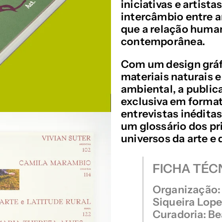
iniciativas e artist
intercâmbio entre ar
que a relação human
contemporânea.
Com um design gráfi
materiais naturais
ambiental, a publi
exclusiva em formato
entrevistas inédita
um glossário dos pr
universos da arte e 
FICHA TÉC
Organização: 
Siqueira Lop
Curadoria: Be