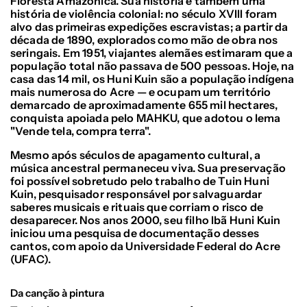
Floresta Amazônica. Sua história é também uma
história de violência colonial: no século XVIII foram
alvo das primeiras expedições escravistas; a partir da
década de 1890, explorados como mão de obra nos
seringais. Em 1951, viajantes alemães estimaram que a
população total não passava de 500 pessoas. Hoje, na
casa das 14 mil, os Huni Kuin são a população indígena
mais numerosa do Acre — e ocupam um território
demarcado de aproximadamente 655 mil hectares,
conquista apoiada pelo MAHKU, que adotou o lema
"Vende tela, compra terra".
Mesmo após séculos de apagamento cultural, a
música ancestral permaneceu viva. Sua preservação
foi possível sobretudo pelo trabalho de Tuin Huni
Kuin, pesquisador responsável por salvaguardar
saberes musicais e rituais que corriam o risco de
desaparecer. Nos anos 2000, seu filho Ibã Huni Kuin
iniciou uma pesquisa de documentação desses
cantos, com apoio da Universidade Federal do Acre
(UFAC).
Da canção à pintura