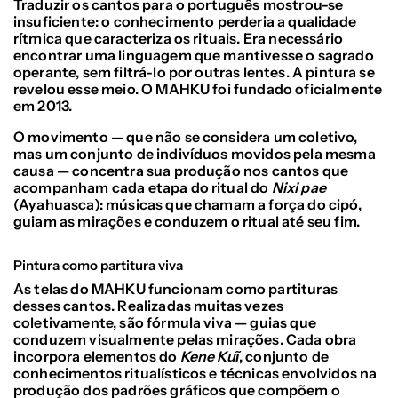
Traduzir os cantos para o português mostrou-se
insuficiente: o conhecimento perderia a qualidade
rítmica que caracteriza os rituais. Era necessário
encontrar uma linguagem que mantivesse o sagrado
operante, sem filtrá-lo por outras lentes. A pintura se
revelou esse meio. O MAHKU foi fundado oficialmente
em 2013.
O movimento — que não se considera um coletivo,
mas um conjunto de indivíduos movidos pela mesma
causa — concentra sua produção nos cantos que
acompanham cada etapa do ritual do
Nixi pae
(Ayahuasca): músicas que chamam a força do cipó,
guiam as mirações e conduzem o ritual até seu fim.
Pintura como partitura viva
As telas do MAHKU funcionam como partituras
desses cantos. Realizadas muitas vezes
coletivamente, são fórmula viva — guias que
conduzem visualmente pelas mirações. Cada obra
incorpora elementos do
Kene Kuĩ
, conjunto de
conhecimentos ritualísticos e técnicas envolvidos na
produção dos padrões gráficos que compõem o